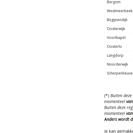
Bergom
Westmeerbeek
Begijnendijk
Oosterwijk
Voortkapel
Oosterlo
Langdorp
Noorderwijk
Scherpenheuve
(*)
Buiten deze
momenteel
van
Buiten deze reg
momenteel
van
Anders wordt de
Je kan gemakkel