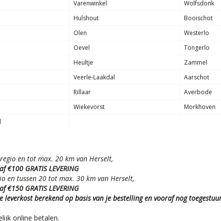
Varenwinkel
Wolfsdonk
Hulshout
Booischot
Olen
Westerlo
Oevel
Tongerlo
Heultje
Zammel
Veerle-Laakdal
Aarschot
Rillaar
Averbode
Wiekevorst
Morkhoven
l
 regio en tot max. 20 km van Herselt,
af €100 GRATIS LEVERING
io en tussen 20 tot max. 30 km van Herselt,
af €150 GRATIS LEVERING
 leverkost berekend op basis van je bestelling en vooraf nog toegestuu
ijk online betalen.