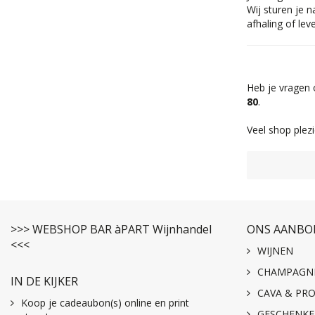
Wij sturen je 
afhaling of lev
Heb je vragen 
80
.
Veel shop plezi
>>> WEBSHOP BAR àPART Wijnhandel
ONS AANBO
<<<
WIJNEN
CHAMPAGN
IN DE KIJKER
CAVA & PR
Koop je cadeaubon(s) online en print
GESCHENK