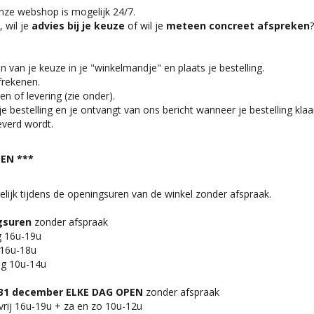
onze webshop is mogelijk 24/7.
, wil je
advies bij je keuze
of wil je
meteen concreet afspreken
n van je keuze in je "winkelmandje" en plaats je bestelling.
frekenen.
en of levering (zie onder).
e bestelling en je ontvangt van ons bericht wanneer je bestelling klaa
everd wordt.
EN ***
elijk tijdens de openingsuren van de winkel zonder afspraak.
gsuren
zonder afspraak
g 16u-19u
g 16u-18u
ag 10u-14u
 31 december ELKE DAG OPEN
zonder afspraak
rij 16u-19u + za en zo 10u-12u