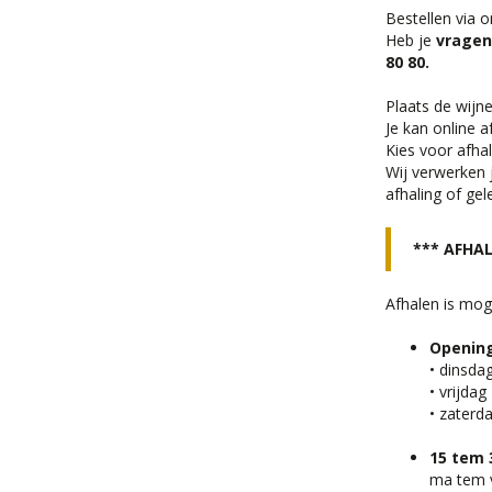
Bestellen via 
Heb je
vragen
80 80.
Plaats de wijne
Je kan online a
Kies voor afhal
Wij verwerken j
afhaling of gel
*** AFHAL
Afhalen is mog
Openin
• dinsda
• vrijda
• zaterd
15 tem
ma tem v