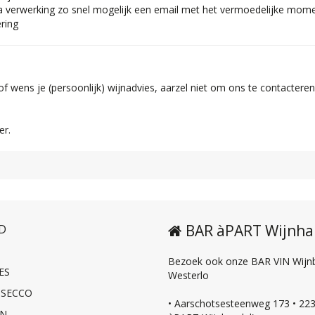
na verwerking zo snel mogelijk een email met het vermoedelijke mom
ering
of wens je (persoonlijk) wijnadvies, aarzel niet om ons te contactere
er.
BAR àPART Wijnha
D
Bezoek ook onze BAR VIN Wijnbi
ES
Westerlo
OSECCO
• Aarschotsesteenweg 173 • 223
EN