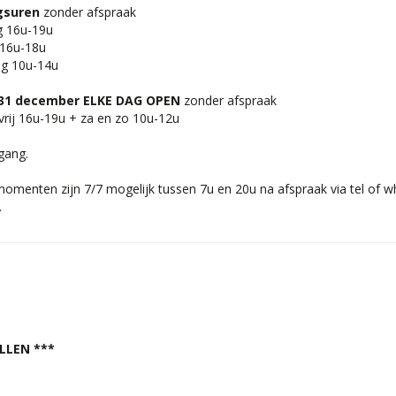
gsuren
zonder afspraak
g 16u-19u
g 16u-18u
ag 10u-14u
 31 december ELKE DAG OPEN
zonder afspraak
rij 16u-19u + za en zo 10u-12u
egang.
omenten zijn 7/7 mogelijk tussen 7u en 20u na afspraak via tel of 
.
LLEN ***