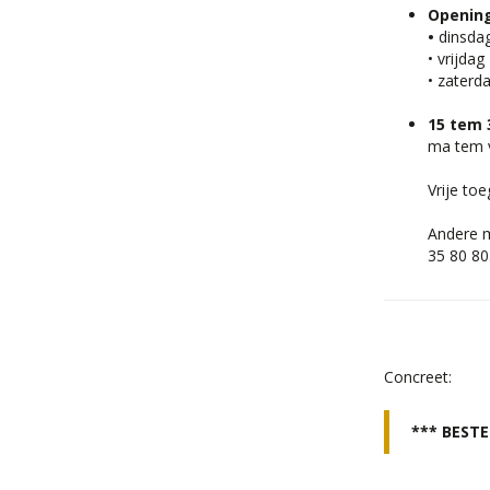
Openin
•
dinsda
• vrijda
• zaterd
15 tem
ma tem v
Vrije to
Andere m
35 80 80
Concreet:
*** BESTE