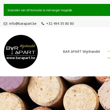
Overslaan en naar de inhoud gaan
Statusbericht
Inzenden van dit formulier is niet langer mogelijk.
info@barapart.be
+32 494 35 80 80
BAR àPART Wijnhandel
•