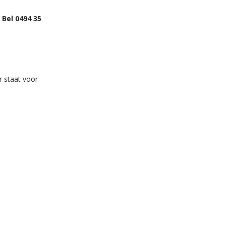
?
Bel 0494 35
r staat voor