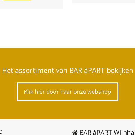
Het assortiment van BAR àPART bekijken
Klik hier door naar onze webshop
BAR àPART Wijnha
D