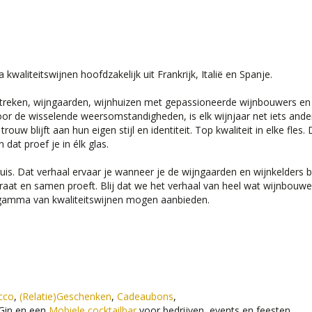
aliteitswijnen hoofdzakelijk uit Frankrijk, Italië en Spanje.
ijnstreken, wijngaarden, wijnhuizen met gepassioneerde wijnbouwers en
Door de wisselende weersomstandigheden, is elk wijnjaar net iets ande
w blijft aan hun eigen stijl en identiteit. Top kwaliteit in elke fles. 
dat proef je in élk glas.
huis. Dat verhaal ervaar je wanneer je de wijngaarden en wijnkelders 
raat en samen proeft. Blij dat we het verhaal van heel wat wijnbouwe
 gamma van kwaliteitswijnen mogen aanbieden.
cco
,
(Relatie)Geschenken
,
Cadeaubons
,
 Gin en een
Mobiele cocktailbar
voor bedrijven, events en feesten.