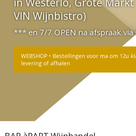
in Westerlo, Grote Markt 
VIN Wijnbistro)
*** en 7/7 OPEN na afspraak via
BAR àPART Wijnhandel