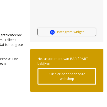
Instagram widget
 getalenteerde
rs. Telkens
Dat is het grote
Het assortiment van BAR àPART
bezoekt. Dat
bekijken
rs al
Klik hier door naar onze
webshop