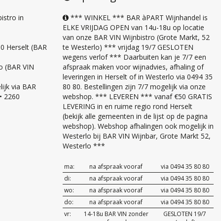
stro in
*** WINKEL *** BAR àPART Wijnhandel is
ELKE VRIJDAG OPEN van 14u-18u op locatie
van onze BAR VIN Wijnbistro (Grote Markt, 52
0 Herselt (BAR
te Westerlo) *** vrijdag 19/7 GESLOTEN
wegens verlof *** Daarbuiten kan je 7/7 een
lo (BAR VIN
afspraak maken voor wijnadvies, afhaling of
leveringen in Herselt of in Westerlo via 0494 35
ijk via BAR
80 80. Bestellingen zijn 7/7 mogelijk via onze
 • 2260
webshop. *** LEVEREN *** vanaf €50 GRATIS
LEVERING in en ruime regio rond Herselt
(bekijk alle gemeenten in de lijst op de pagina
webshop). Webshop afhalingen ook mogelijk in
Westerlo bij BAR VIN Wijnbar, Grote Markt 52,
Westerlo ***
ma:
na afspraak vooraf
via 0494 35 80 80
di:
na afspraak vooraf
via 0494 35 80 80
wo:
na afspraak vooraf
via 0494 35 80 80
do:
na afspraak vooraf
via 0494 35 80 80
vr:
14-18u BAR VIN zonder
GESLOTEN 19/7