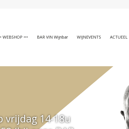
•• WEBSHOP •••
BAR VIN Wijnbar
WIJNEVENTS
ACTUEEL
 vrijdag 14-18u