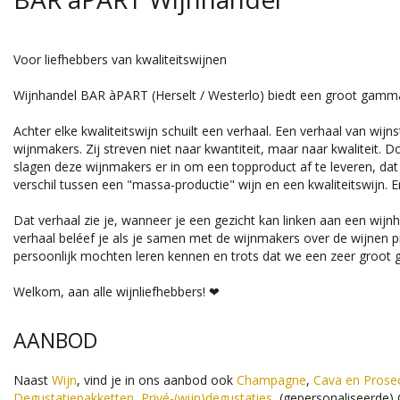
Voor liefhebbers van kwaliteitswijnen
Wijnhandel BAR àPART (Herselt / Westerlo) biedt een groot gamma kw
Achter elke kwaliteitswijn schuilt een verhaal. Een verhaal van w
wijnmakers. Zij streven niet naar kwantiteit, maar naar kwaliteit. 
slagen deze wijnmakers er in om een topproduct af te leveren, dat trou
verschil tussen een "massa-productie" wijn en een kwaliteitswijn. En 
Dat verhaal zie je, wanneer je een gezicht kan linken aan een wijn
verhaal beléef je als je samen met de wijnmakers over de wijnen p
persoonlijk mochten leren kennen en trots dat we een zeer groot
Welkom, aan alle wijnliefhebbers! ❤
AANBOD
Naast
Wijn
, vind je in ons aanbod ook
Champagne
,
Cava en Prose
Degustatiepakketten
,
Privé-(wijn)degustaties
, (gepersonaliseerde)