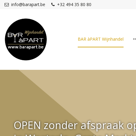
Overslaan en naar de inhoud gaan
info@barapart.be
+32 494 35 80 80
BAR àPART Wijnhandel
•
OPEN zonder afspraak op