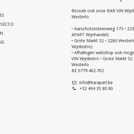
Bezoek ook onze BAR VIN Wijnbi
ES
Westerlo
OSECCO
• Aarschotsesteenweg 173 • 223
EN
àPART Wijnhandel)
• Grote Markt 52 • 2260 Wester
NS
Wijnbistro)
• Afhalingen webshop ook mogel
VIN Wijnbistro • Grote Markt 52
Westerlo
BE 0779.462.702
info@barapart.be
+32 494 35 80 80