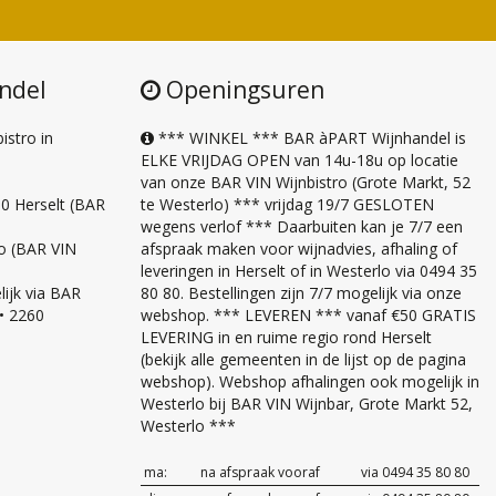
ndel
Openingsuren
stro in
*** WINKEL *** BAR àPART Wijnhandel is
ELKE VRIJDAG OPEN van 14u-18u op locatie
van onze BAR VIN Wijnbistro (Grote Markt, 52
0 Herselt (BAR
te Westerlo) *** vrijdag 19/7 GESLOTEN
wegens verlof *** Daarbuiten kan je 7/7 een
lo (BAR VIN
afspraak maken voor wijnadvies, afhaling of
leveringen in Herselt of in Westerlo via 0494 35
ijk via BAR
80 80. Bestellingen zijn 7/7 mogelijk via onze
 • 2260
webshop. *** LEVEREN *** vanaf €50 GRATIS
LEVERING in en ruime regio rond Herselt
(bekijk alle gemeenten in de lijst op de pagina
webshop). Webshop afhalingen ook mogelijk in
Westerlo bij BAR VIN Wijnbar, Grote Markt 52,
Westerlo ***
ma:
na afspraak vooraf
via 0494 35 80 80