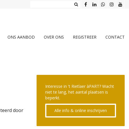
ONS AANBOD
OVER ONS
REGISTREER
CONTACT
Interesse in 't Rietlaer àPART? Wacht
niet te lang, het aantal plaatsen is
beperkt.
nteerd door
Alle info & online inschrijven