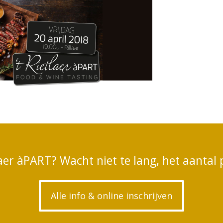
tlaer àPART? Wacht niet te lang, het aantal 
Alle info & online inschrijven