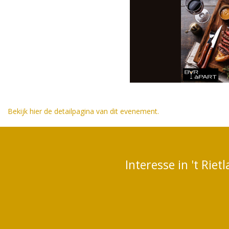
Bekijk hier de detailpagina van dit evenement.
Interesse in 't Rie