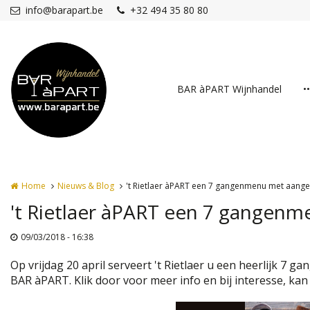
Overslaan en naar de inhoud gaan
info@barapart.be
+32 494 35 80 80
BAR àPART Wijnhandel
•
Home
Nieuws & Blog
't Rietlaer àPART een 7 gangenmenu met aange
't Rietlaer àPART een 7 gangen
09/03/2018 - 16:38
Op vrijdag 20 april serveert 't Rietlaer u een heerlijk 
BAR àPART. Klik door voor meer info en bij interesse, kan 