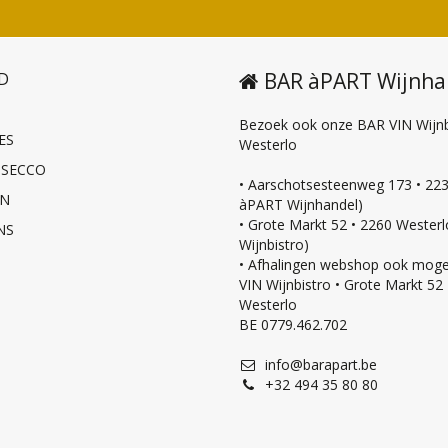
BAR àPART Wijnha
D
Bezoek ook onze BAR VIN Wijnbi
ES
Westerlo
OSECCO
• Aarschotsesteenweg 173 • 223
EN
àPART Wijnhandel)
• Grote Markt 52 • 2260 Wester
NS
Wijnbistro)
• Afhalingen webshop ook mogel
VIN Wijnbistro • Grote Markt 52
Westerlo
BE 0779.462.702
info@barapart.be
+32 494 35 80 80