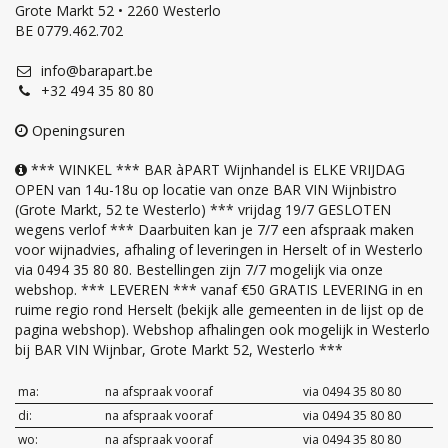
Grote Markt 52 • 2260 Westerlo
BE 0779.462.702
info@barapart.be
+32 494 35 80 80
Openingsuren
*** WINKEL *** BAR àPART Wijnhandel is ELKE VRIJDAG
OPEN van 14u-18u op locatie van onze BAR VIN Wijnbistro
(Grote Markt, 52 te Westerlo) *** vrijdag 19/7 GESLOTEN
wegens verlof *** Daarbuiten kan je 7/7 een afspraak maken
voor wijnadvies, afhaling of leveringen in Herselt of in Westerlo
via 0494 35 80 80. Bestellingen zijn 7/7 mogelijk via onze
webshop. *** LEVEREN *** vanaf €50 GRATIS LEVERING in en
ruime regio rond Herselt (bekijk alle gemeenten in de lijst op de
pagina webshop). Webshop afhalingen ook mogelijk in Westerlo
bij BAR VIN Wijnbar, Grote Markt 52, Westerlo ***
ma:
na afspraak vooraf
via 0494 35 80 80
di:
na afspraak vooraf
via 0494 35 80 80
wo:
na afspraak vooraf
via 0494 35 80 80